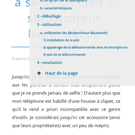
à selfie trépied à
a.
ce qu'en dit le fabriquant
b.
caractéristiques
stabilisateur
2 -
déballage
3 -
utilisation
livoo tea260
a.
utilisation du déclencheur bluetooth
1)
installation de la pile
2)
appairage de la télécommande avec le smartphone
3)
test de la télécommande
Publié le 15 juillet 2025 198 views
4 -
conclusion
Haut de la page
Jusqu'ici, je ne m'étais jamais vraiment intéressée
aux les perches à selfie… tout simplement parce
que je ne prends jamais de selfie ! D'autant plus que
mon téléphone est habillé d'une housse à clapet, ce
qu'il le rend a priori incompatible avec ce genre
d'outils. Je considérais jusqu'ici cet accessoire (ainsi
que leurs propriétaires) avec un peu de mépris.