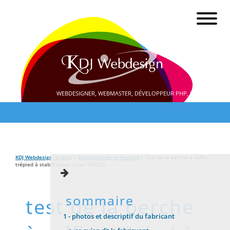
WEBDESIGNER, WEBMASTER, DÉVELOPPEUR PHP, SEO
KDJ Webdesign, le blog
»
Smartphones et Android
» Test de la perche à selfie
trépied à stabilisateur Livoo TEA260
sommaire
test de la perche
1 -
photos et descriptif du fabricant