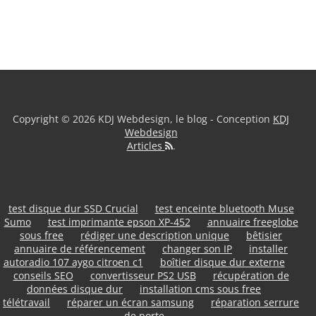
Copyright © 2026 KDJ Webdesign, le blog - Conception
KDJ
Webdesign
Articles
.
test disque dur SSD Crucial
test enceinte bluetooth Muse
Sumo
test imprimante epson XP-452
annuaire freeglobe
sous free
rédiger une description unique
bêtisier
annuaire de référencement
changer son IP
installer
autoradio 107 aygo citroen c1
boîtier disque dur externe
conseils SEO
convertisseur PS2 USB
récupération de
données disque dur
installation cms sous free
télétravail
réparer un écran samsung
réparation serrure
de porte