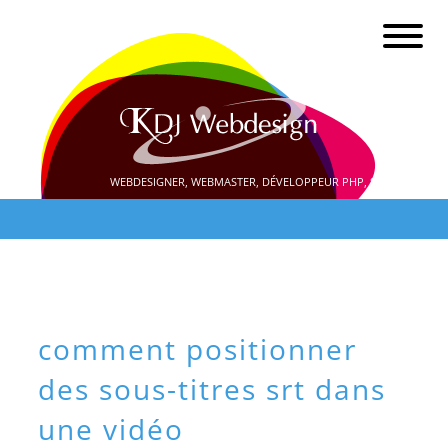
WEBDESIGNER, WEBMASTER, DÉVELOPPEUR PHP, SEO
comment positionner
des sous-titres srt dans
une vidéo