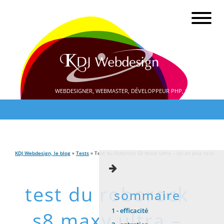
WEBDESIGNER, WEBMASTER, DÉVELOPPEUR PHP, SEO
KDJ Webdesign, le blog
»
Tests
» Test du Roborock S8 MaxV Ultra – Un an plus tard
test du roborock
sommaire
1 -
efficacité
s8 maxv ultra –