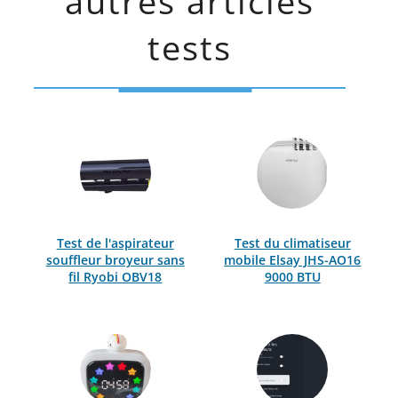
autres articles
tests
Test de l'aspirateur
Test du climatiseur
souffleur broyeur sans
mobile Elsay JHS-AO16
fil Ryobi OBV18
9000 BTU