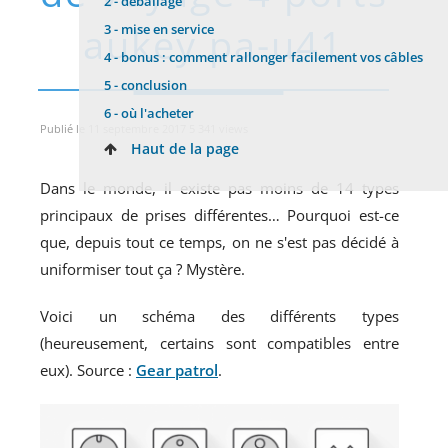
2 -
déballage
aukey pa-u41
3 -
mise en service
4 -
bonus : comment rallonger facilement vos câbles
5 -
conclusion
6 -
où l'acheter
Publié le 11 septembre 2017 5 341 views
Haut de la page
Dans le monde, il existe pas moins de 14 types
principaux de prises différentes… Pourquoi est-ce
que, depuis tout ce temps, on ne s'est pas décidé à
uniformiser tout ça ? Mystère.
Voici un schéma des différents types
(heureusement, certains sont compatibles entre
eux). Source :
Gear patrol
.