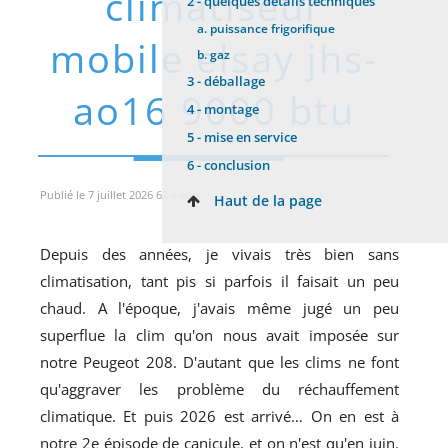
climatiseur
2 -
quelques détails techniques
a.
puissance frigorifique
mobile elsay jhs-
b.
gaz
3 -
déballage
ao16 9000 btu
4 -
montage
5 -
mise en service
6 -
conclusion
Publié le 7 juillet 2026 62 views
Haut de la page
Depuis des années, je vivais très bien sans
climatisation, tant pis si parfois il faisait un peu
chaud. A l'époque, j'avais même jugé un peu
superflue la clim qu'on nous avait imposée sur
notre Peugeot 208. D'autant que les clims ne font
qu'aggraver les problème du réchauffement
climatique. Et puis 2026 est arrivé… On en est à
notre 2e épisode de canicule, et on n'est qu'en juin.