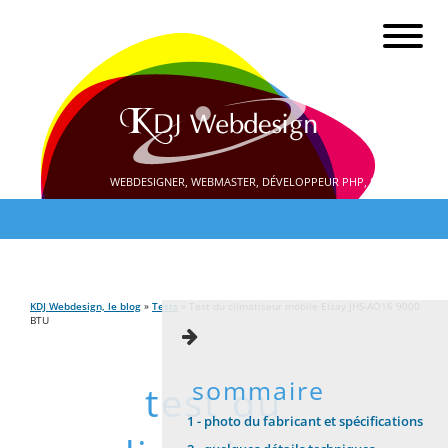
WEBDESIGNER, WEBMASTER, DÉVELOPPEUR PHP, SEO
KDJ Webdesign, le blog
»
Tests
» Test du climatiseur mobile Elsay JHS-AO16 9000
BTU
sommaire
test du
1 -
photo du fabricant et spécifications