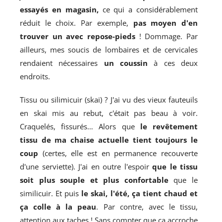
essayés en magasin,
ce qui a considérablement
réduit le choix. Par exemple,
pas moyen d'en
trouver un avec repose-pieds
! Dommage. Par
ailleurs, mes soucis de lombaires et de cervicales
rendaient nécessaires
un coussin
à ces deux
endroits.
Tissu ou silimicuir (skai) ? J'ai vu des vieux fauteuils
en skai mis au rebut, c'était pas beau à voir.
Craquelés, fissurés… Alors que
le revêtement
tissu de ma chaise actuelle tient toujours le
coup
(certes, elle est en permanence recouverte
d'une serviette). J'ai en outre l'espoir
que le tissu
soit plus souple et plus confortable
que le
similicuir. Et puis
le skai, l'été, ça tient chaud et
ça colle à la peau
. Par contre, avec le tissu,
attention aux taches ! Sans compter que ça accroche