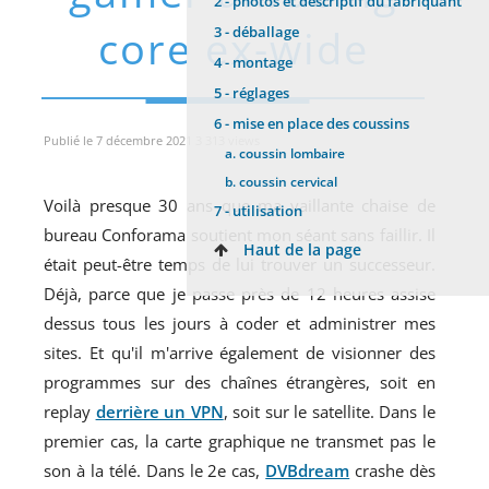
2 -
photos et descriptif du fabriquant
core ex-wide
3 -
déballage
4 -
montage
5 -
réglages
6 -
mise en place des coussins
Publié le 7 décembre 2021 3 313 views
a.
coussin lombaire
b.
coussin cervical
Voilà presque 30 ans que ma vaillante chaise de
7 -
utilisation
bureau Conforama soutient mon séant sans faillir. Il
Haut de la page
était peut-être temps de lui trouver un successeur.
Déjà, parce que je passe près de 12 heures assise
dessus tous les jours à coder et administrer mes
sites. Et qu'il m'arrive également de visionner des
programmes sur des chaînes étrangères, soit en
replay
derrière un VPN
, soit sur le satellite. Dans le
premier cas, la carte graphique ne transmet pas le
son à la télé. Dans le 2e cas,
DVBdream
crashe dès