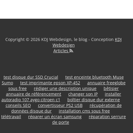
Copyright © 2026 KDJ Webdesign, le blog - Conception
KDJ
Webdesign
Articles
.
test disque dur SSD Crucial
test enceinte bluetooth Muse
Sumo
test imprimante epson XP-452
annuaire freeglobe
sous free
rédiger une description unique
bêtisier
annuaire de référencement
changer son IP
installer
autoradio 107 aygo citroen c1
boîtier disque dur externe
conseils SEO
convertisseur PS2 USB
récupération de
données disque dur
installation cms sous free
télétravail
réparer un écran samsung
réparation serrure
de porte