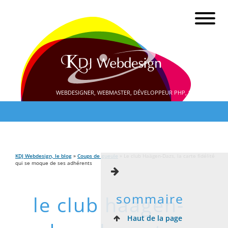
WEBDESIGNER, WEBMASTER, DÉVELOPPEUR PHP, SEO
KDJ Webdesign, le blog
»
Coups de gueule
» Le club Haägen-Dazs, la carte fidélité
qui se moque de ses adhérents
sommaire
le club haägen-
Haut de la page