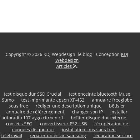
Copyright © 2026 KDJ Webdesign, le blog - Conception
KDJ
Webdesign
Articles
.
test disque dur SSD Crucial
test enceinte bluetooth Muse
Sumo
test imprimante epson XP-452
annuaire freeglobe
sous free
rédiger une description unique
bêtisier
annuaire de référencement
changer son IP
installer
autoradio 107 aygo citroen c1
boîtier disque dur externe
conseils SEO
convertisseur PS2 USB
récupération de
données disque dur
installation cms sous free
télétravail
réparer un écran samsung
réparation serrure