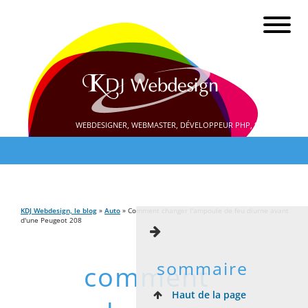
WEBDESIGNER, WEBMASTER, DÉVELOPPEUR PHP, SEO
KDJ Webdesign, le blog
»
Auto
» Comment changer l'ampoule de feu diurne avant
d'une Peugeot 208
sommaire
comment
Haut de la page