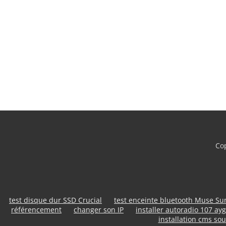
Cop
test disque dur SSD Crucial
test enceinte bluetooth Muse S
référencement
changer son IP
installer autoradio 107 ayg
installation cms sou