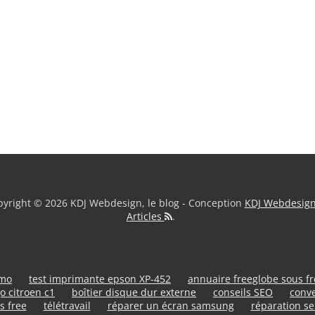
yright © 2026 KDJ Webdesign, le blog - Conception
KDJ Webdesig
Articles
.
umo
test imprimante epson XP-452
annuaire freeglobe sous f
o citroen c1
boîtier disque dur externe
conseils SEO
conve
s free
télétravail
réparer un écran samsung
réparation se