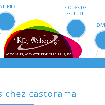
ATÉRIEL
COUPS DE
GUEULE
DIV
WEBDESIGNER, WEBMASTER, DÉVELOPPEUR PHP, SEO
es chez castorama