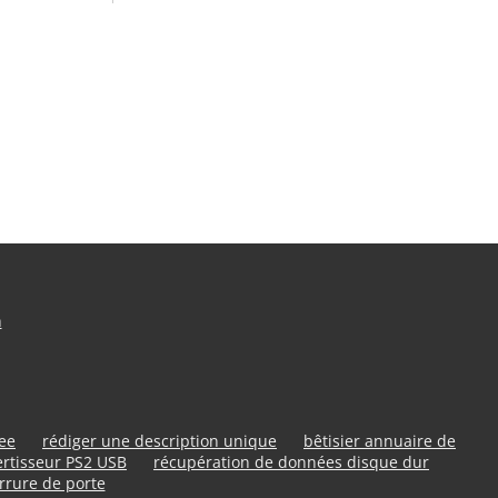
n
ree
rédiger une description unique
bêtisier annuaire de
rtisseur PS2 USB
récupération de données disque dur
rrure de porte