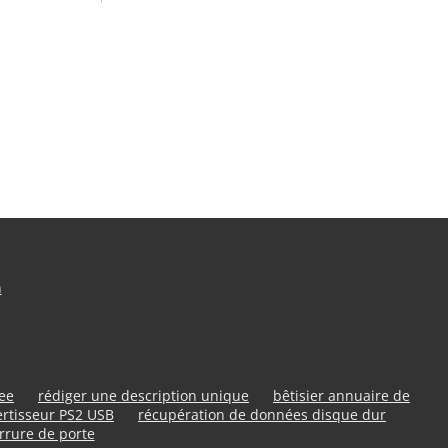
n
ree
rédiger une description unique
bêtisier annuaire de
rtisseur PS2 USB
récupération de données disque dur
rrure de porte