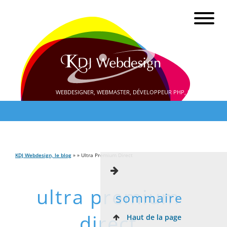
WEBDESIGNER, WEBMASTER, DÉVELOPPEUR PHP, SEO
KDJ Webdesign, le blog
» » Ultra Premium Direct
ultra premium
sommaire
direct
Haut de la page