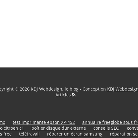
yright © 2026 KDJ Webdesign, le blog - Conception
KDJ Webdesig
Articles
.
umo
test imprimante epson XP-452
annuaire freeglobe sous f
o citroen c1
boîtier disque dur externe
conseils SEO
conve
s free
télétravail
réparer un écran samsung
réparation se