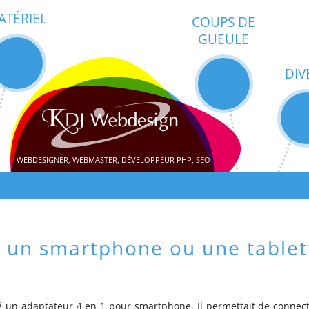
ATÉRIEL
COUPS DE
GUEULE
DIV
WEBDESIGNER, WEBMASTER, DÉVELOPPEUR PHP, SEO
à un smartphone ou une tablet
té un adaptateur 4 en 1 pour smartphone. Il permettait de connec