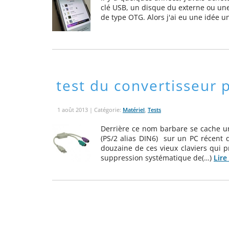
clé USB, un disque du externe ou un
de type OTG. Alors j'ai eu une idée u
test du convertisseur 
1 août 2013
| Catégorie:
Matériel
,
Tests
Derrière ce nom barbare se cache un
(PS/2 alias DIN6) sur un PC récent q
douzaine de ces vieux claviers qui pr
suppression systématique de(…)
Lire