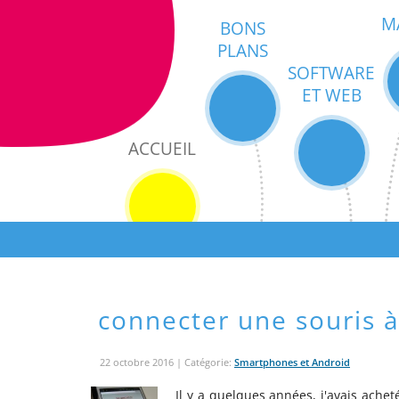
M
BONS
PLANS
SOFTWARE
ET WEB
ACCUEIL
connecter une souris 
22 octobre 2016
| Catégorie:
Smartphones et Android
Il y a quelques années, j'avais ache