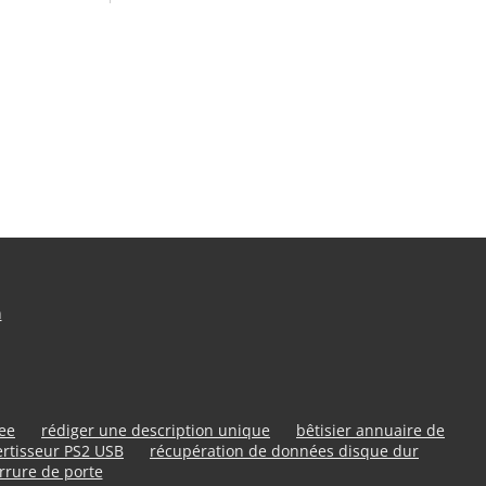
n
ree
rédiger une description unique
bêtisier annuaire de
rtisseur PS2 USB
récupération de données disque dur
rrure de porte