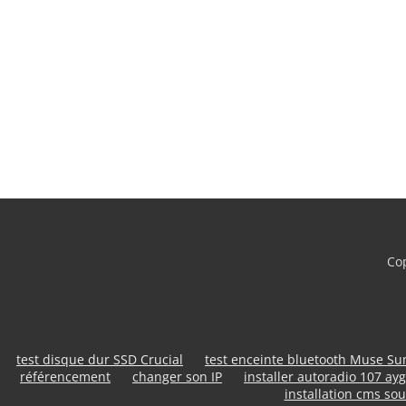
Cop
test disque dur SSD Crucial
test enceinte bluetooth Muse S
référencement
changer son IP
installer autoradio 107 ayg
installation cms sou