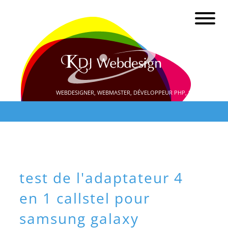
WEBDESIGNER, WEBMASTER, DÉVELOPPEUR PHP, SEO
test de l'adaptateur 4
en 1 callstel pour
samsung galaxy