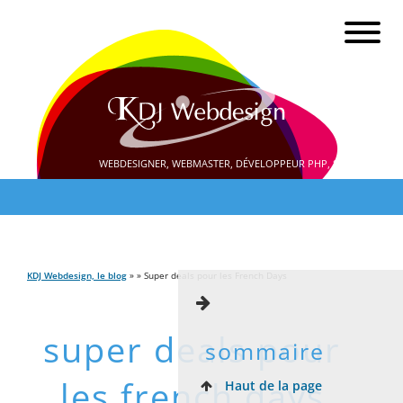
WEBDESIGNER, WEBMASTER, DÉVELOPPEUR PHP, SEO
KDJ Webdesign, le blog
» » Super deals pour les French Days
super deals pour
sommaire
les french days
Haut de la page