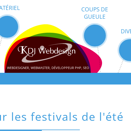
ATÉRIEL
COUPS DE
GUEULE
DIV
WEBDESIGNER, WEBMASTER, DÉVELOPPEUR PHP, SEO
 les festivals de l'été