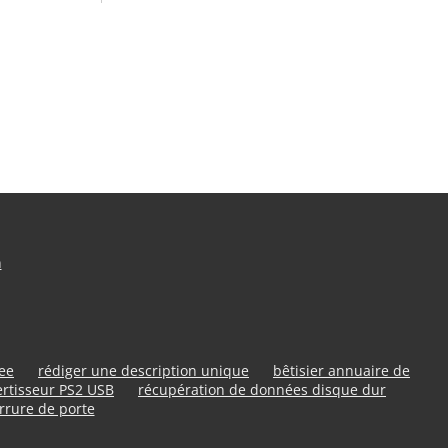
n
ree
rédiger une description unique
bêtisier annuaire de
rtisseur PS2 USB
récupération de données disque dur
rrure de porte