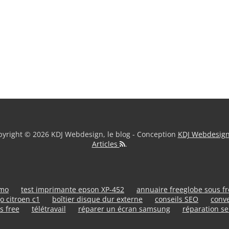
yright © 2026 KDJ Webdesign, le blog - Conception
KDJ Webdesig
Articles
.
umo
test imprimante epson XP-452
annuaire freeglobe sous f
o citroen c1
boîtier disque dur externe
conseils SEO
conve
s free
télétravail
réparer un écran samsung
réparation se