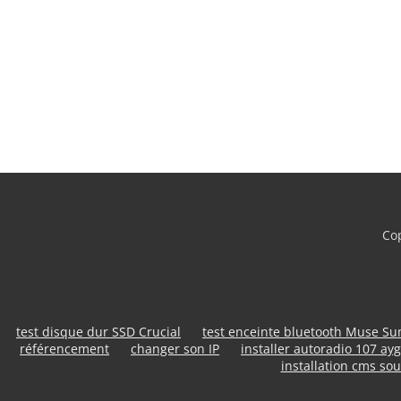
Cop
test disque dur SSD Crucial
test enceinte bluetooth Muse S
référencement
changer son IP
installer autoradio 107 ayg
installation cms sou