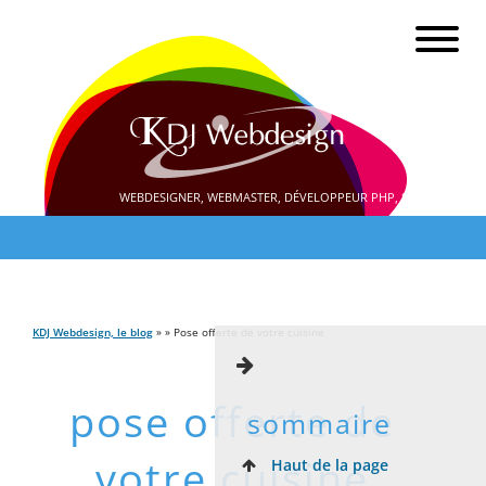
WEBDESIGNER, WEBMASTER, DÉVELOPPEUR PHP, SEO
KDJ Webdesign, le blog
» » Pose offerte de votre cuisine
pose offerte de
sommaire
votre cuisine
Haut de la page