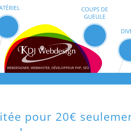
ATÉRIEL
COUPS DE
GUEULE
DIV
WEBDESIGNER, WEBMASTER, DÉVELOPPEUR PHP, SEO
mitée pour 20€ seuleme