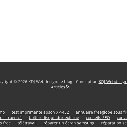
yright © 2026 KDJ Webdesign, le blog - Conception
KDJ Webdesig
Articles
.
umo
test imprimante epson XP-452
annuaire freeglobe sous f
o citroen c1
boîtier disque dur externe
conseils SEO
conve
s free
télétravail
réparer un écran samsung
réparation se