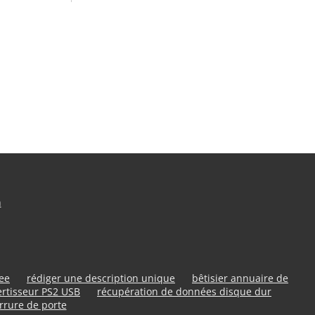
n
ree
rédiger une description unique
bêtisier annuaire de
rtisseur PS2 USB
récupération de données disque dur
rrure de porte