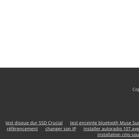
Cop
test disque dur SSD Crucial
test enceinte bluetooth Muse S
référencement
changer son IP
installer autoradio 107 ayg
installation cms sou