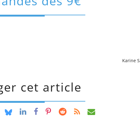
andes dès 9€
Karine 
er cet article