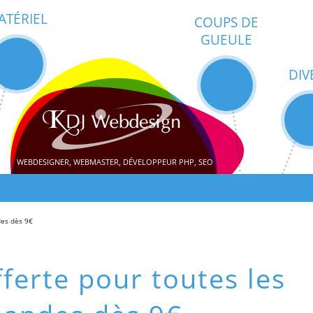
ATÉRIEL
COUPS DE
GUEULE
DIV
WEBDESIGNER, WEBMASTER, DÉVELOPPEUR PHP, SEO
des dès 9€
fferte pour toutes les