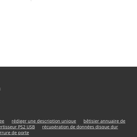
n
ree
rédiger une description unique
bêtisier annuaire de
rtisseur PS2 USB
récupération de données disque dur
rrure de porte