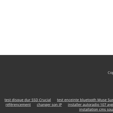
Cop
test disque dur SSD Crucial
test enceinte bluetooth Muse S
référencement
changer son IP
installer autoradio 107 ayg
installation cms sou