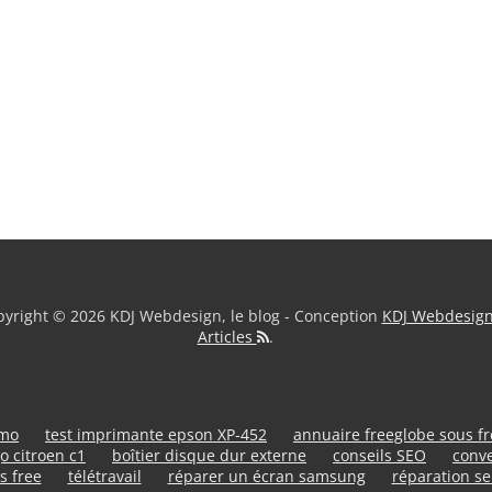
yright © 2026 KDJ Webdesign, le blog - Conception
KDJ Webdesig
Articles
.
umo
test imprimante epson XP-452
annuaire freeglobe sous f
o citroen c1
boîtier disque dur externe
conseils SEO
conve
s free
télétravail
réparer un écran samsung
réparation se