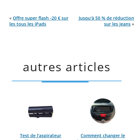
«
Offre super flash -20 € sur
Jusqu'à 50 % de réduction
les tous les iPads
sur les jeans
»
autres articles
Test de l'aspirateur
Comment changer le