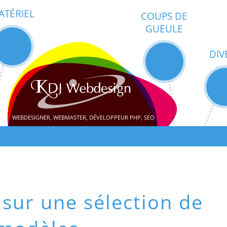
ATÉRIEL
COUPS DE
GUEULE
DIV
WEBDESIGNER, WEBMASTER, DÉVELOPPEUR PHP, SEO
 sur une sélection de