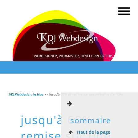
WEBDESIGNER, WEBMASTER, DÉVELOPPEUR PHP, SEO
KDJ Webdesign, le blog
» » Jusqu'à 60% de remise sur une sélection d'articles
jusqu'à 60% de
sommaire
remise sur une
Haut de la page