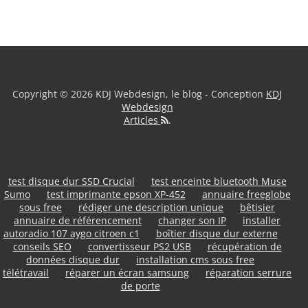
Copyright © 2026 KDJ Webdesign, le blog - Conception
KDJ
Webdesign
Articles
.
test disque dur SSD Crucial
test enceinte bluetooth Muse
Sumo
test imprimante epson XP-452
annuaire freeglobe
sous free
rédiger une description unique
bêtisier
annuaire de référencement
changer son IP
installer
autoradio 107 aygo citroen c1
boîtier disque dur externe
conseils SEO
convertisseur PS2 USB
récupération de
données disque dur
installation cms sous free
télétravail
réparer un écran samsung
réparation serrure
de porte