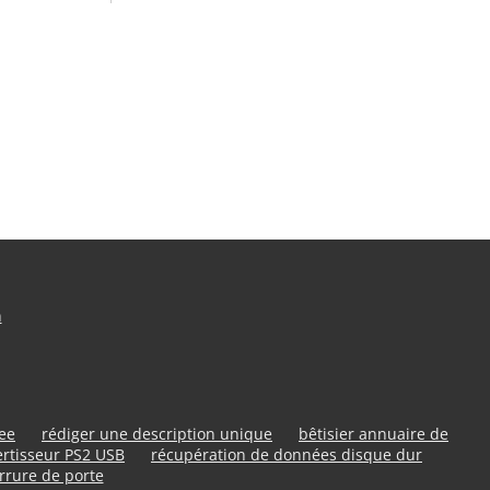
n
ree
rédiger une description unique
bêtisier annuaire de
rtisseur PS2 USB
récupération de données disque dur
rrure de porte