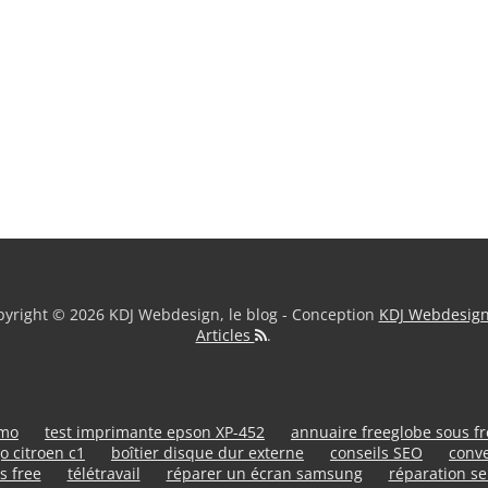
yright © 2026 KDJ Webdesign, le blog - Conception
KDJ Webdesig
Articles
.
umo
test imprimante epson XP-452
annuaire freeglobe sous f
o citroen c1
boîtier disque dur externe
conseils SEO
conve
s free
télétravail
réparer un écran samsung
réparation se