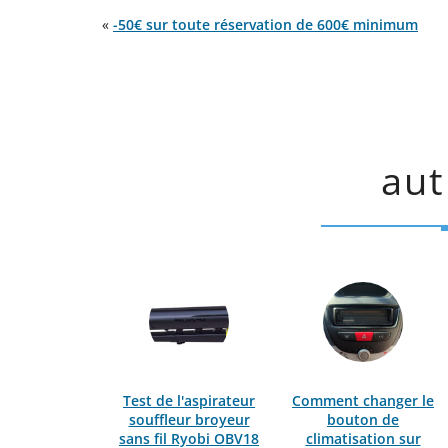
«
-50€ sur toute réservation de 600€ minimum
aut
Test de l'aspirateur
Comment changer le
souffleur broyeur
bouton de
sans fil Ryobi OBV18
climatisation sur