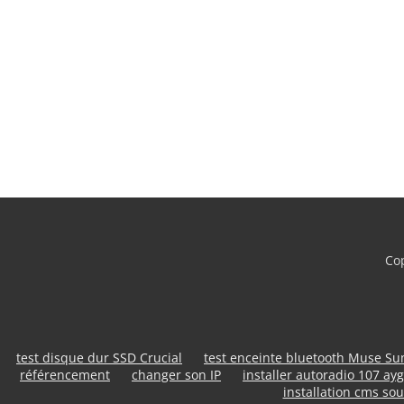
Cop
test disque dur SSD Crucial
test enceinte bluetooth Muse S
référencement
changer son IP
installer autoradio 107 ayg
installation cms sou