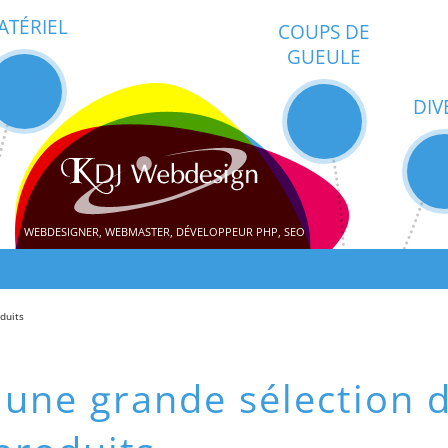
ATÉRIEL
COUPS DE
GUEULE
DIV
WEBDESIGNER, WEBMASTER, DÉVELOPPEUR PHP, SEO
duits
 une grande sélection 