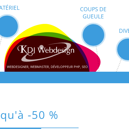
ATÉRIEL
COUPS DE
GUEULE
DIV
WEBDESIGNER, WEBMASTER, DÉVELOPPEUR PHP, SEO
squ'à -50 %