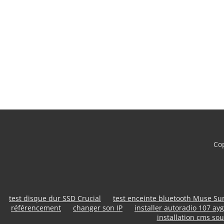
Cop
test disque dur SSD Crucial
test enceinte bluetooth Muse S
référencement
changer son IP
installer autoradio 107 ayg
installation cms sou