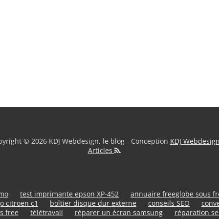
yright © 2026 KDJ Webdesign, le blog - Conception
KDJ Webdesig
Articles
.
umo
test imprimante epson XP-452
annuaire freeglobe sous f
o citroen c1
boîtier disque dur externe
conseils SEO
conve
s free
télétravail
réparer un écran samsung
réparation se