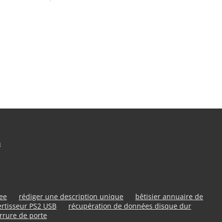
n
ree
rédiger une description unique
bêtisier annuaire de
rtisseur PS2 USB
récupération de données disque dur
rrure de porte