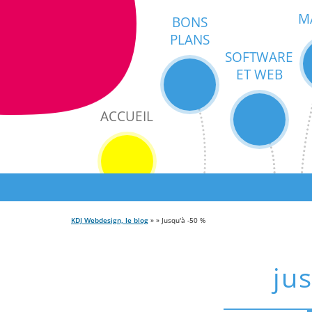
M
BONS
PLANS
SOFTWARE
ET WEB
ACCUEIL
KDJ Webdesign, le blog
» » Jusqu'à -50 %
ju