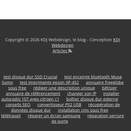
Copyright © 2026 KDJ Webdesign, le blog - Conception
KDJ
Webdesign
Articles
.
test disque dur SSD Crucial
test enceinte bluetooth Muse
Sumo
test imprimante epson XP-452
annuaire freeglobe
sous free
rédiger une description unique
bêtisier
annuaire de référencement
changer son IP
installer
autoradio 107 aygo citroen c1
boîtier disque dur externe
conseils SEO
convertisseur PS2 USB
récupération de
données disque dur
installation cms sous free
télétravail
réparer un écran samsung
réparation serrure
de porte