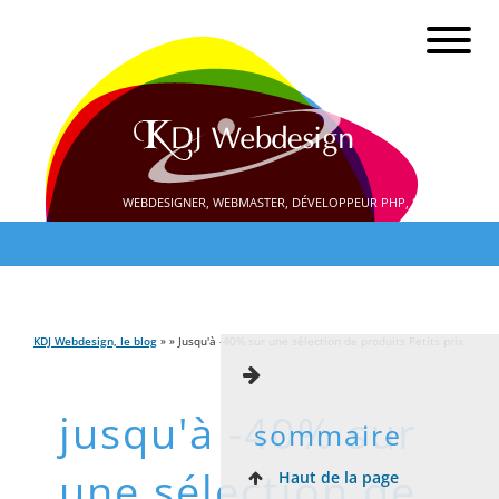
WEBDESIGNER, WEBMASTER, DÉVELOPPEUR PHP, SEO
KDJ Webdesign, le blog
» » Jusqu'à -40% sur une sélection de produits Petits prix
jusqu'à -40% sur
sommaire
une sélection de
Haut de la page