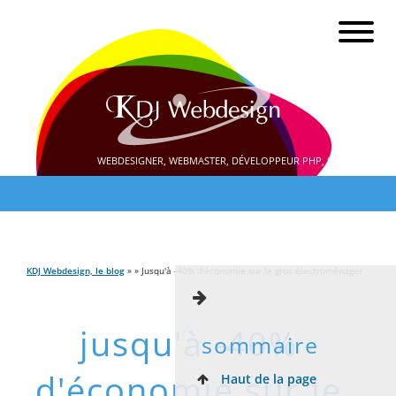
WEBDESIGNER, WEBMASTER, DÉVELOPPEUR PHP, SEO
KDJ Webdesign, le blog
» » Jusqu'à -40% d'économie sur le gros électroménager
jusqu'à -40%
sommaire
d'économie sur le
Haut de la page