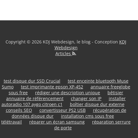
Copyright © 2026 KDJ Webdesign, le blog - Conception
KDJ
Webdesign
Articles
.
test disque dur SSD Crucial
test enceinte bluetooth Muse
Sumo
test imprimante epson XP-452
annuaire freeglobe
sous free
rédiger une description unique
bêtisier
annuaire de référencement
changer son IP
installer
autoradio 107 aygo citroen c1
boîtier disque dur externe
conseils SEO
convertisseur PS2 USB
récupération de
données disque dur
installation cms sous free
télétravail
réparer un écran samsung
réparation serrure
de porte