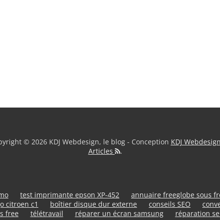
yright © 2026 KDJ Webdesign, le blog - Conception
KDJ Webdesig
Articles
.
umo
test imprimante epson XP-452
annuaire freeglobe sous f
o citroen c1
boîtier disque dur externe
conseils SEO
conve
s free
télétravail
réparer un écran samsung
réparation se