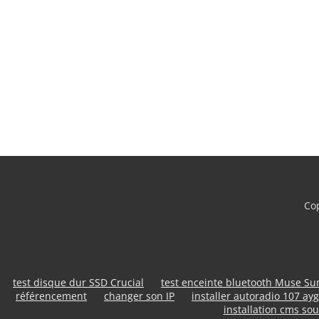
Cop
test disque dur SSD Crucial
test enceinte bluetooth Muse S
référencement
changer son IP
installer autoradio 107 ayg
installation cms sou