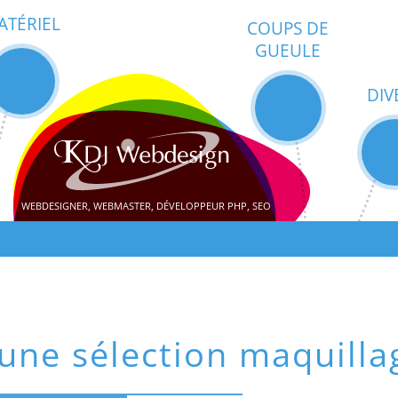
ATÉRIEL
COUPS DE
GUEULE
DIV
WEBDESIGNER, WEBMASTER, DÉVELOPPEUR PHP, SEO
 une sélection maquilla