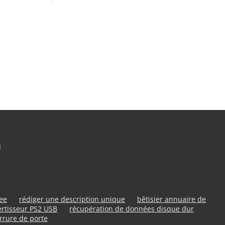
n
ree
rédiger une description unique
bêtisier annuaire de
rtisseur PS2 USB
récupération de données disque dur
rrure de porte