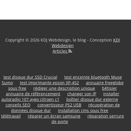
Copyright © 2026 KDJ Webdesign, le blog - Conception
KDJ
Webdesign
Articles
.
test disque dur SSD Crucial
test enceinte bluetooth Muse
Sumo
test imprimante epson XP-452
annuaire freeglobe
sous free
rédiger une description unique
bêtisier
annuaire de référencement
changer son IP
installer
autoradio 107 aygo citroen c1
boîtier disque dur externe
conseils SEO
convertisseur PS2 USB
récupération de
données disque dur
installation cms sous free
télétravail
réparer un écran samsung
réparation serrure
de porte