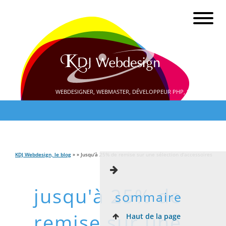
WEBDESIGNER, WEBMASTER, DÉVELOPPEUR PHP, SEO
KDJ Webdesign, le blog
» » Jusqu'à 25% de remise sur une sélection d'accessoires
jusqu'à 25% de
sommaire
remise sur une
Haut de la page