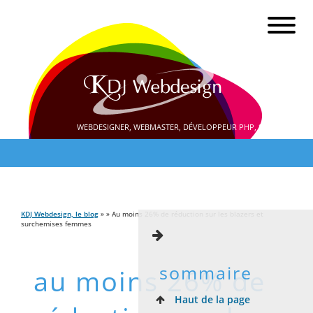
WEBDESIGNER, WEBMASTER, DÉVELOPPEUR PHP, SEO
KDJ Webdesign, le blog
» » Au moins 26% de réduction sur les blazers et
surchemises femmes
sommaire
au moins 26% de
Haut de la page