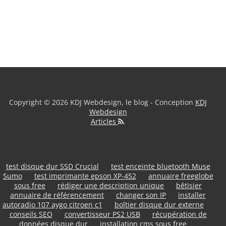
Copyright © 2026 KDJ Webdesign, le blog - Conception
KDJ
Webdesign
Articles
.
test disque dur SSD Crucial
test enceinte bluetooth Muse
Sumo
test imprimante epson XP-452
annuaire freeglobe
sous free
rédiger une description unique
bêtisier
annuaire de référencement
changer son IP
installer
autoradio 107 aygo citroen c1
boîtier disque dur externe
conseils SEO
convertisseur PS2 USB
récupération de
données disque dur
installation cms sous free