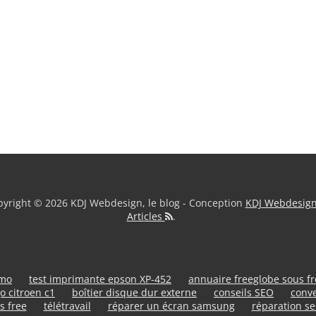
yright © 2026 KDJ Webdesign, le blog - Conception
KDJ Webdesig
Articles
.
umo
test imprimante epson XP-452
annuaire freeglobe sous f
o citroen c1
boîtier disque dur externe
conseils SEO
conve
s free
télétravail
réparer un écran samsung
réparation se