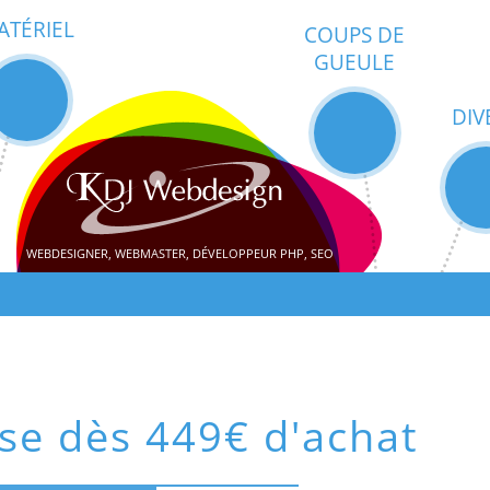
ATÉRIEL
COUPS DE
GUEULE
DIV
WEBDESIGNER, WEBMASTER, DÉVELOPPEUR PHP, SEO
se dès 449€ d'achat