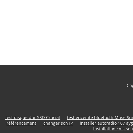
Cop
test disque dur SSD Crucial
test enceinte bluetooth Muse S
référencement
changer son IP
installer autoradio 107 ayg
installation cms sou