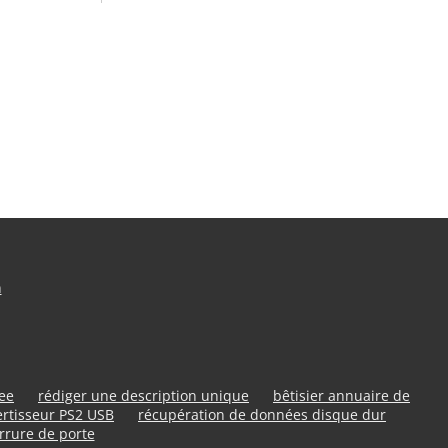
n
ree
rédiger une description unique
bêtisier annuaire de
rtisseur PS2 USB
récupération de données disque dur
rrure de porte