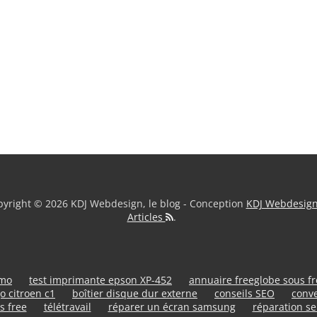
yright © 2026 KDJ Webdesign, le blog - Conception
KDJ Webdesig
Articles
.
umo
test imprimante epson XP-452
annuaire freeglobe sous f
o citroen c1
boîtier disque dur externe
conseils SEO
conve
s free
télétravail
réparer un écran samsung
réparation se