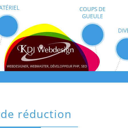
ATÉRIEL
COUPS DE
GUEULE
DIV
WEBDESIGNER, WEBMASTER, DÉVELOPPEUR PHP, SEO
de réduction