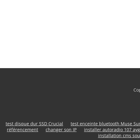
Cop
test disque dur SSD Crucial
test enceinte bluetooth Muse S
référencement
changer son IP
installer autoradio 107 ayg
installation cms sou