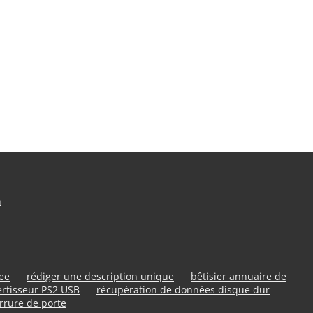
n
ree
rédiger une description unique
bêtisier annuaire de
rtisseur PS2 USB
récupération de données disque dur
rrure de porte