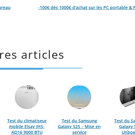
bureau
-100€ dès 1000€ d'achat sur les PC portable &
res articles
Test du climatiseur
Test du Samsung
Test du 
mobile Elsay JHS-
Galaxy S25 – Mise en
Galaxy 
AO16 9000 BTU
service
Unbox