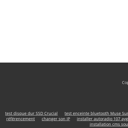
Cop
test disque dur SSD Crucial
test enceinte bluetooth Muse S
référencement
changer son IP
installer autoradio 107 ayg
installation cms sou