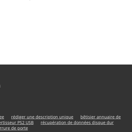
n
ree
rédiger une description unique
bêtisier annuaire de
rtisseur PS2 USB
récupération de données disque dur
rrure de porte