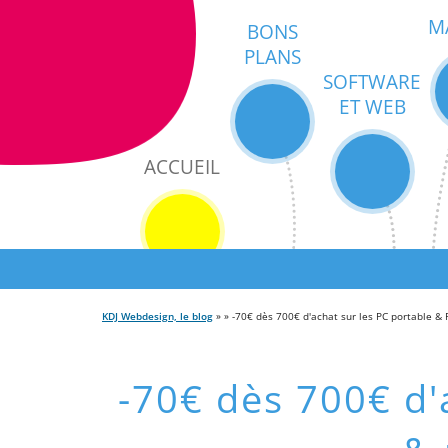
M
BONS
PLANS
SOFTWARE
ET WEB
ACCUEIL
KDJ Webdesign, le blog
» » -70€ dès 700€ d'achat sur les PC portable &
-70€ dès 700€ d'