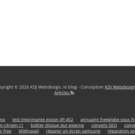
yright © 2026 KDJ Webdesign, le blog - Conception
KDJ Webdesig
Articles
.
umo
test imprimante epson XP-452
annuaire freeglobe sous f
o citroen c1
boîtier disque dur externe
conseils SEO
conve
s free
télétravail
réparer un écran samsung
réparation se