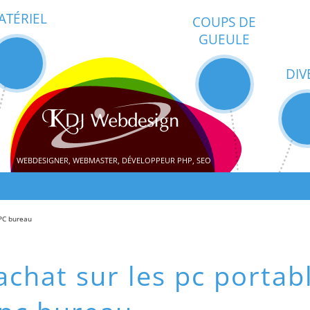
ATÉRIEL
COUPS DE
GUEULE
DIV
WEBDESIGNER, WEBMASTER, DÉVELOPPEUR PHP, SEO
 PC bureau
achat sur les pc portab