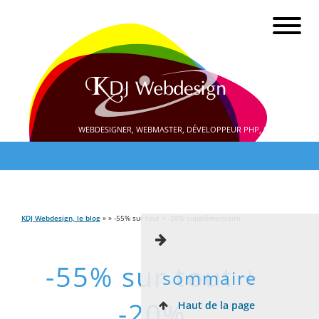
WEBDESIGNER, WEBMASTER, DÉVELOPPEUR PHP, SEO
KDJ Webdesign, le blog
» » -55% sur tout + -20% supplémentaire
-55% sur tout +
sommaire
-20%
Haut de la page