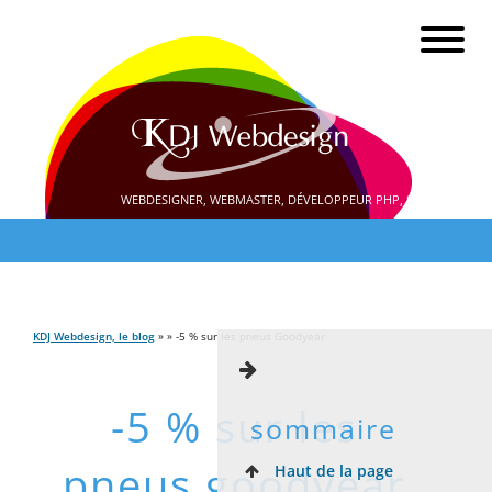
WEBDESIGNER, WEBMASTER, DÉVELOPPEUR PHP, SEO
KDJ Webdesign, le blog
» » -5 % sur les pneus Goodyear
-5 % sur les
sommaire
pneus goodyear
Haut de la page