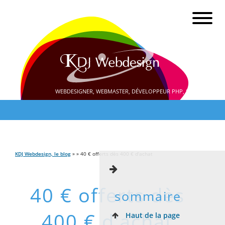
WEBDESIGNER, WEBMASTER, DÉVELOPPEUR PHP, SEO
KDJ Webdesign, le blog
» » 40 € offerts dès 400 € d'achat
40 € offerts dès
sommaire
400 € d'achat
Haut de la page