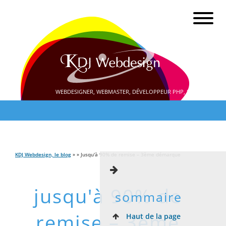
WEBDESIGNER, WEBMASTER, DÉVELOPPEUR PHP, SEO
KDJ Webdesign, le blog
» » Jusqu'à 90% de remise – 3ème démarque
jusqu'à 90% de
sommaire
remise – 3ème
Haut de la page