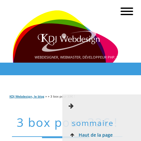
WEBDESIGNER, WEBMASTER, DÉVELOPPEUR PHP, SEO
KDJ Webdesign, le blog
» » 3 box pour 33€ !
3 box pour 33€ !
sommaire
Haut de la page