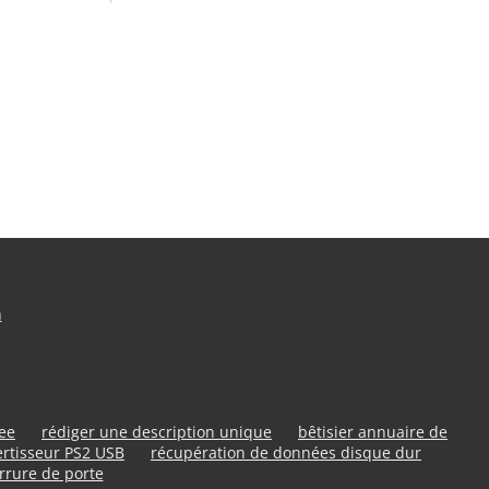
n
ree
rédiger une description unique
bêtisier annuaire de
rtisseur PS2 USB
récupération de données disque dur
rrure de porte