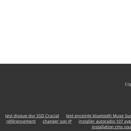
Cop
test disque dur SSD Crucial
test enceinte bluetooth Muse S
référencement
changer son IP
installer autoradio 107 ayg
installation cms sou