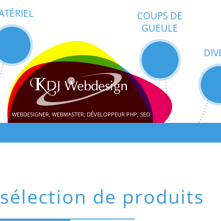
ATÉRIEL
COUPS DE
GUEULE
DIV
WEBDESIGNER, WEBMASTER, DÉVELOPPEUR PHP, SEO
sélection de produits