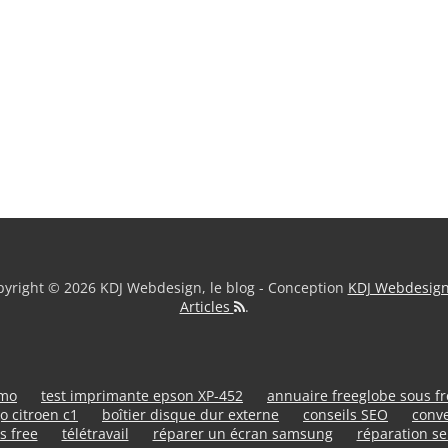
yright © 2026 KDJ Webdesign, le blog - Conception
KDJ Webdesig
Articles
.
umo
test imprimante epson XP-452
annuaire freeglobe sous f
o citroen c1
boîtier disque dur externe
conseils SEO
conve
s free
télétravail
réparer un écran samsung
réparation se