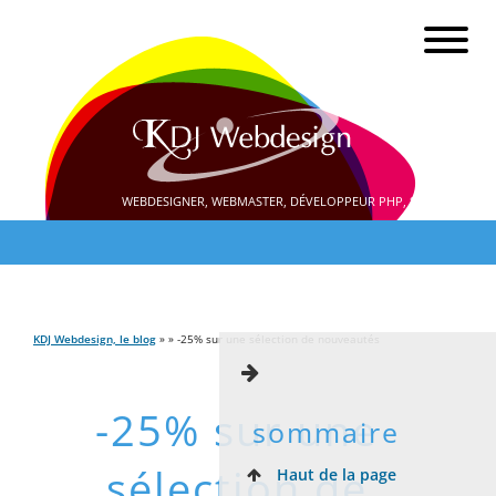
WEBDESIGNER, WEBMASTER, DÉVELOPPEUR PHP, SEO
KDJ Webdesign, le blog
» » -25% sur une sélection de nouveautés
-25% sur une
sommaire
sélection de
Haut de la page