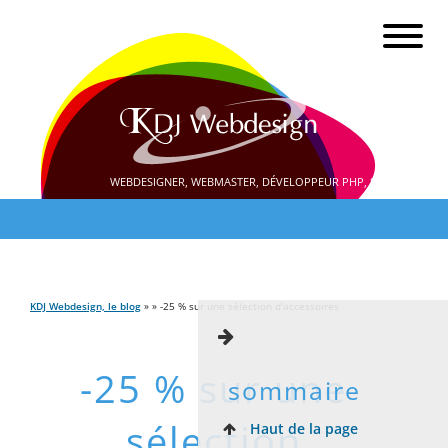
WEBDESIGNER, WEBMASTER, DÉVELOPPEUR PHP, SEO
KDJ Webdesign, le blog
» » -25 % sur une sélection d'accessoires
-25 % sur une
sommaire
sélection
Haut de la page