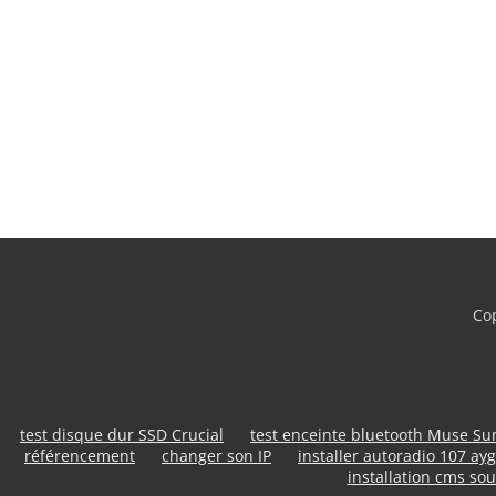
Cop
test disque dur SSD Crucial
test enceinte bluetooth Muse S
référencement
changer son IP
installer autoradio 107 ayg
installation cms sou