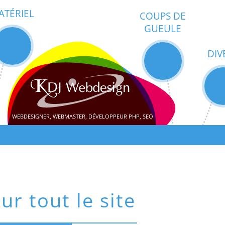
ATÉRIEL
COUPS DE
GUEULE
DIV
WEBDESIGNER, WEBMASTER, DÉVELOPPEUR PHP, SEO
ur tout le site