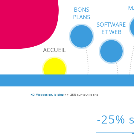
M
BONS
PLANS
SOFTWARE
ET WEB
ACCUEIL
KDJ Webdesign, le blog
» » -25% sur tout le site
-25% s