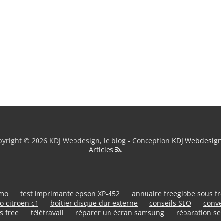
yright © 2026 KDJ Webdesign, le blog - Conception
KDJ Webdesig
Articles
.
umo
test imprimante epson XP-452
annuaire freeglobe sous f
o citroen c1
boîtier disque dur externe
conseils SEO
conve
s free
télétravail
réparer un écran samsung
réparation se