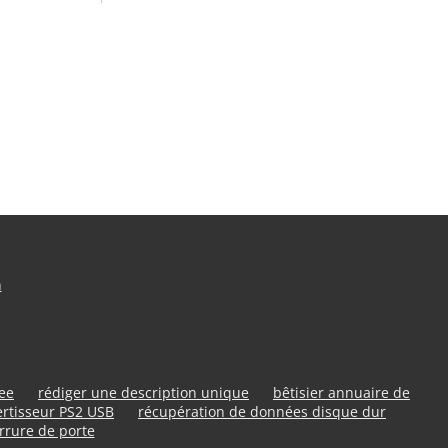
n
ree
rédiger une description unique
bêtisier annuaire de
rtisseur PS2 USB
récupération de données disque dur
rrure de porte