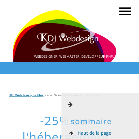
WEBDESIGNER, WEBMASTER, DÉVELOPPEUR PHP, SEO
KDJ Webdesign, le blog
» » -25% sur l'hébergement WordPress
-25% sur
sommaire
l'hébergement
Haut de la page