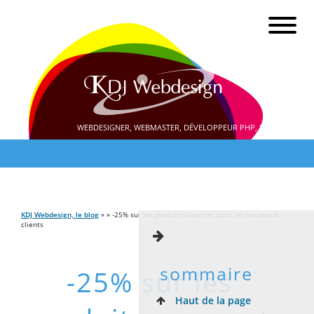
WEBDESIGNER, WEBMASTER, DÉVELOPPEUR PHP, SEO
KDJ Webdesign, le blog
» » -25% sur les produits Gourmet pour les nouveaux
clients
sommaire
-25% sur les
Haut de la page