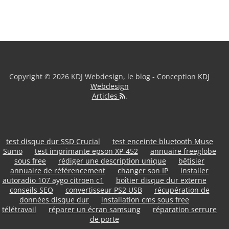
Copyright © 2026 KDJ Webdesign, le blog - Conception
KDJ
Webdesign
Articles
.
test disque dur SSD Crucial
test enceinte bluetooth Muse
Sumo
test imprimante epson XP-452
annuaire freeglobe
sous free
rédiger une description unique
bêtisier
annuaire de référencement
changer son IP
installer
autoradio 107 aygo citroen c1
boîtier disque dur externe
conseils SEO
convertisseur PS2 USB
récupération de
données disque dur
installation cms sous free
télétravail
réparer un écran samsung
réparation serrure
de porte