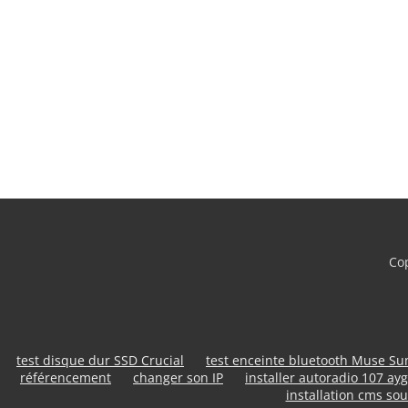
Cop
test disque dur SSD Crucial
test enceinte bluetooth Muse S
référencement
changer son IP
installer autoradio 107 ayg
installation cms sou