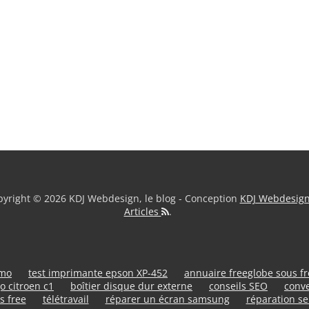
yright © 2026 KDJ Webdesign, le blog - Conception
KDJ Webdesig
Articles
.
umo
test imprimante epson XP-452
annuaire freeglobe sous f
o citroen c1
boîtier disque dur externe
conseils SEO
conve
s free
télétravail
réparer un écran samsung
réparation se