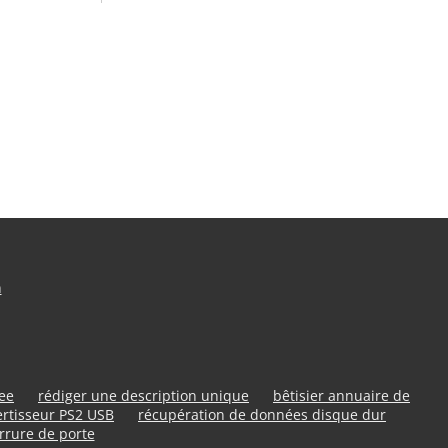
n
ree
rédiger une description unique
bêtisier annuaire de
rtisseur PS2 USB
récupération de données disque dur
rrure de porte