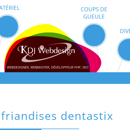
ATÉRIEL
COUPS DE
GUEULE
DIV
WEBDESIGNER, WEBMASTER, DÉVELOPPEUR PHP, SEO
 friandises dentastix