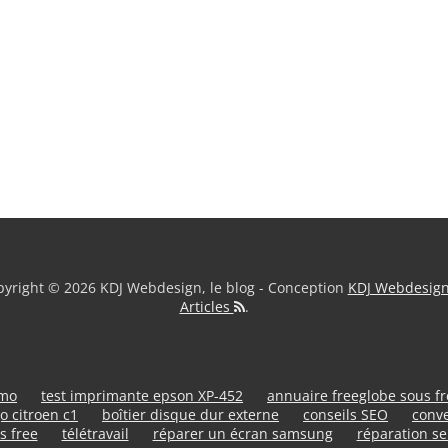
yright © 2026 KDJ Webdesign, le blog - Conception
KDJ Webdesig
Articles
.
umo
test imprimante epson XP-452
annuaire freeglobe sous f
o citroen c1
boîtier disque dur externe
conseils SEO
conve
s free
télétravail
réparer un écran samsung
réparation se