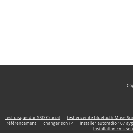
Cop
test disque dur SSD Crucial
test enceinte bluetooth Muse S
référencement
changer son IP
installer autoradio 107 ayg
installation cms sou