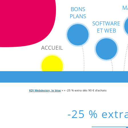
M
BONS
PLANS
SOFTWARE
ET WEB
ACCUEIL
KDJ Webdesign, le blog
» » -25 % extra dès 90 € d'achats
-25 % extr