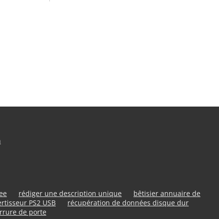
n
ree
rédiger une description unique
bêtisier annuaire de
rtisseur PS2 USB
récupération de données disque dur
rrure de porte