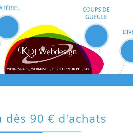
ATÉRIEL
COUPS DE
GUEULE
DIV
WEBDESIGNER, WEBMASTER, DÉVELOPPEUR PHP, SEO
a dès 90 € d'achats