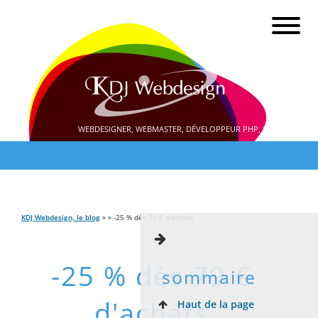
WEBDESIGNER, WEBMASTER, DÉVELOPPEUR PHP, SEO
KDJ Webdesign, le blog
» » -25 % dès 79 € d'achats
-25 % dès 79 €
sommaire
d'achats
Haut de la page