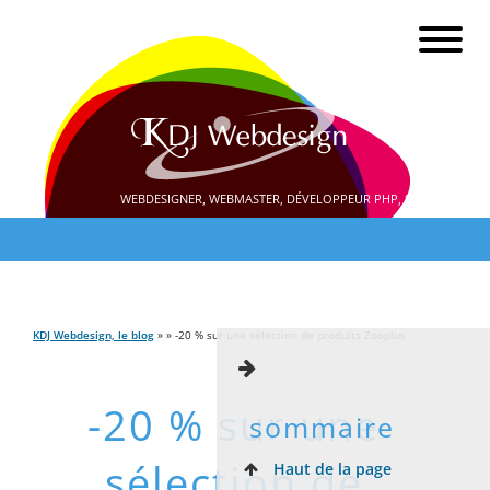
WEBDESIGNER, WEBMASTER, DÉVELOPPEUR PHP, SEO
KDJ Webdesign, le blog
» » -20 % sur une sélection de produits Zooplus
-20 % sur une
sommaire
sélection de
Haut de la page