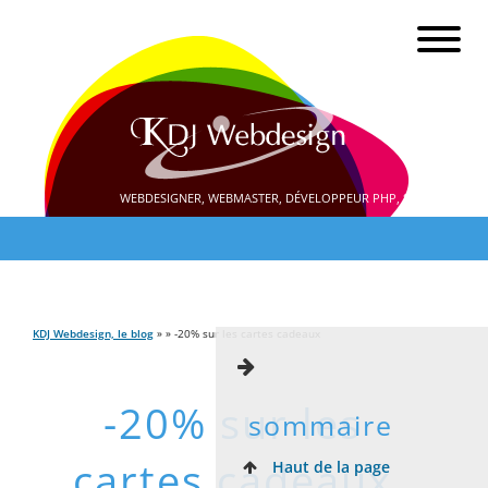
WEBDESIGNER, WEBMASTER, DÉVELOPPEUR PHP, SEO
KDJ Webdesign, le blog
» » -20% sur les cartes cadeaux
-20% sur les
sommaire
cartes cadeaux
Haut de la page