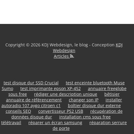
Copyright © 2026 KDJ Webdesign, le blog - Conception
KDJ
Webdesign
Articles
.
test disque dur SSD Crucial
test enceinte bluetooth Muse
Sumo
test imprimante epson XP-452
annuaire freeglobe
sous free
rédiger une description unique
bêtisier
annuaire de référencement
changer son IP
installer
autoradio 107 aygo citroen c1
boîtier disque dur externe
conseils SEO
convertisseur PS2 USB
récupération de
données disque dur
installation cms sous free
télétravail
réparer un écran samsung
réparation serrure
de porte