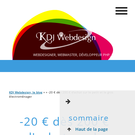
WEBDESIGNER, WEBMASTER, DÉVELOPPEUR PHP, SEO
KDJ Webdesign, le blog
» » -20 € dès 200 € d'achat sur le petit et le gros
électroménager
sommaire
-20 € dès 200 €
Haut de la page