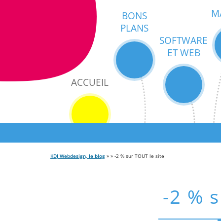
M
BONS
PLANS
SOFTWARE
ET WEB
ACCUEIL
KDJ Webdesign, le blog
» » -2 % sur TOUT le site
-2 % s