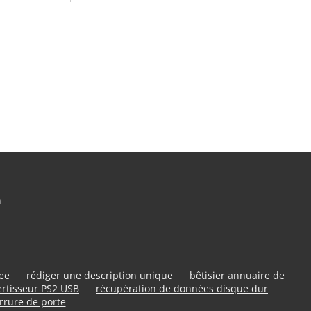
n
ree
rédiger une description unique
bêtisier annuaire de
rtisseur PS2 USB
récupération de données disque dur
rrure de porte