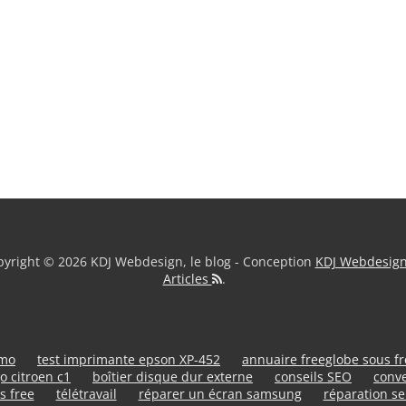
yright © 2026 KDJ Webdesign, le blog - Conception
KDJ Webdesig
Articles
.
umo
test imprimante epson XP-452
annuaire freeglobe sous f
o citroen c1
boîtier disque dur externe
conseils SEO
conve
s free
télétravail
réparer un écran samsung
réparation se