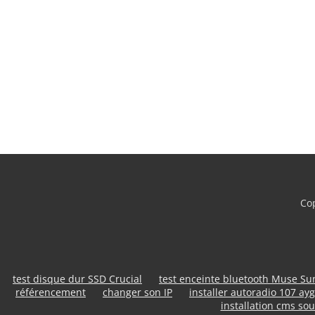
Cop
test disque dur SSD Crucial
test enceinte bluetooth Muse S
référencement
changer son IP
installer autoradio 107 ayg
installation cms sou