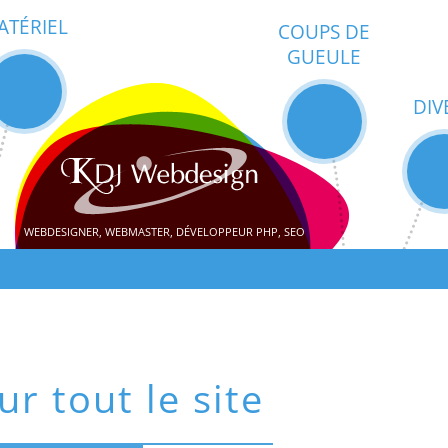
ATÉRIEL
COUPS DE
GUEULE
DIV
WEBDESIGNER, WEBMASTER, DÉVELOPPEUR PHP, SEO
ur tout le site