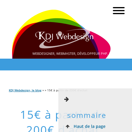
WEBDESIGNER, WEBMASTER, DÉVELOPPEUR PHP, SEO
KDJ Webdesign, le blog
» » 15€ à partir de 200€ d'achat
15€ à partir de
sommaire
200€ d'achat
Haut de la page